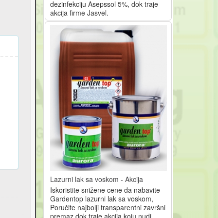
dezinfekciju Asepssol 5%, dok traje
akcija firme Jasvel.
Lazurni lak sa voskom - Akcija
Iskoristite snižene cene da nabavite
Gardentop lazurni lak sa voskom,
Poručite najbolji transparentni završni
premaz dok traje akcija koju nudi