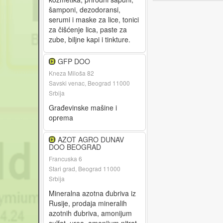
šamponi, dezodoransi,
serumi i maske za lice, tonici
za čišćenje lica, paste za
zube, biljne kapi i tinkture.
GFP DOO
Kneza Miloša 82
Savski venac, Beograd 11000
Srbija
Građevinske mašine i
oprema
AZOT AGRO DUNAV
DOO BEOGRAD
Francuska 6
Stari grad, Beograd 11000
Srbija
Mineralna azotna đubriva iz
Rusije, prodaja mineralih
azotnih đubriva, amonijum