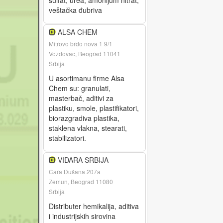
sulfat, urea, amonijum nitrat,
veštačka đubriva
ALSA CHEM
Mitrovo brdo nova 1 9/1
Voždovac, Beograd 11041
Srbija
U asortimanu firme Alsa
Chem su: granulati,
masterbač, aditivi za
plastiku, smole, plastifikatori,
biorazgradiva plastika,
staklena vlakna, stearati,
stabilizatori.
VIDARA SRBIJA
Cara Dušana 207a
Zemun, Beograd 11080
Srbija
Distributer hemikalija, aditiva
i industrijskih sirovina