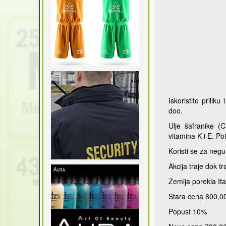
Iskoristite prilik
doo.
Ulje šafranike (C
vitamina K i E. Po
Koristi se za negu
Akcija traje dok tr
Zemlja porekla Ital
Stara cena 800,0
Popust 10%