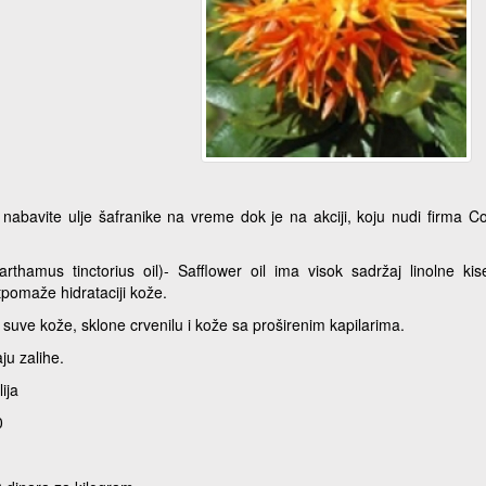
u i nabavite ulje šafranike na vreme dok je na akciji, koju nudi firma 
arthamus tinctorius oil)- Safflower oil ima visok sadržaj linolne kise
tpomaže hidrataciji kože.
 suve kože, sklone crvenilu i kože sa proširenim kapilarima.
aju zalihe.
ija
0