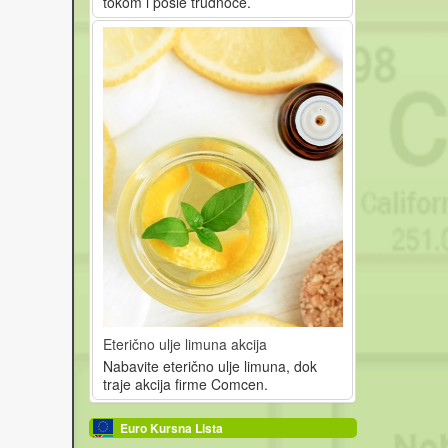
tokom i posle trudnoće.
Eterično ulje limuna akcija
Nabavite eterično ulje limuna, dok
traje akcija firme Comcen.
Euro Kursna Lista