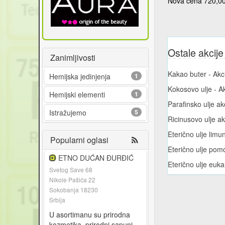
Nova cena 720,00
Ostale akc
Zanimljivosti
Kakao buter - Akc
Hemijska jedinjenja
1
Kokosovo ulje - Ak
Hemijski elementi
1
Parafinsko ulje ak
Istražujemo
5
Ricinusovo ulje ak
Eterično ulje limu
Popularni oglasi
Eterično ulje pom
ETNO DUĆAN ĐURĐIĆ
Eterično ulje euka
Svetog Save 68
Nikole Pašića 22
Sokobanja 18230
Srbija
U asortimanu su prirodna
kozmetika, prirodni sapuni,