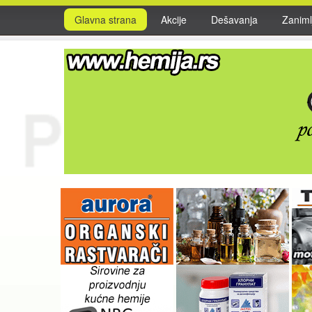
Glavna strana
Akcije
Dešavanja
Zanimlj