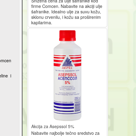
Snižena cena za ulje šafranike kod
firme Comcen. Nabavite na akciji ulje
šafranike. Idealno ulje za suvu kožu,
sklonu crvenilu, i kožu sa proširenim
kapilarima.
Comcen
line i
Akcija za Asepssol 5%
Nabavite najbolje tečno sredstvo za