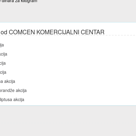
 dinara za kilogram
ije od COMCEN KOMERCIJALNI CENTAR
ija
cija
cija
cija
na akcija
orandže akcija
liptusa akcija