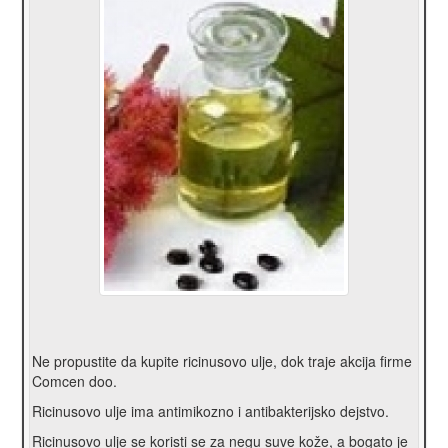
Ne propustite da kupite ricinusovo ulje, dok traje akcija firme
Comcen doo.
Ricinusovo ulje ima antimikozno i antibakterijsko dejstvo.
Ricinusovo ulje se koristi se za negu suve kože, a bogato je